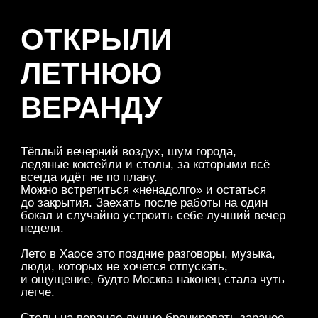
ОТКРЫЛИ
ЛЕТНЮЮ
ВЕРАНДУ
Тёплый вечерний воздух, шум города,
ледяные коктейли и столы, за которыми всё
всегда идёт не по плану.
Можно встретиться «ненадолго» и остаться
до закрытия. Заехать после работы на один
бокал и случайно устроить себе лучший вечер
недели.
Лето в Хаосе это поздние разговоры, музыка,
люди, которых не хочется отпускать,
и ощущение, будто Москва наконец стала чуть
легче.
Столы на веранде лучше бронировать заранее,
особенно ближе к вечеру.
Стол на веранде
Бронируйте стол на веранде — депозит от